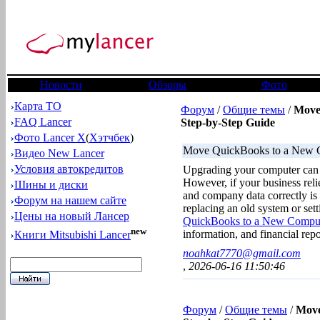
Новости
Обзоры
Фото
Карта ТО
Форум
/
Общие темы
/
Move
FAQ Lancer
Step-by-Step Guide
Фото Lancer X
(
Хэтчбек
)
Move QuickBooks to a New C
Видео New Lancer
Условия автокредитов
Upgrading your computer can i
However, if your business rel
Шины и диски
and company data correctly is 
Форум на нашем сайте
replacing an old system or se
Цены на новый Лансер
QuickBooks to a New Compu
new
information, and financial rep
Книги Mitsubishi Lancer
noahkat7770@gmail.com
,
2026-06-16 11:50:46
Форум
/
Общие темы
/
Move